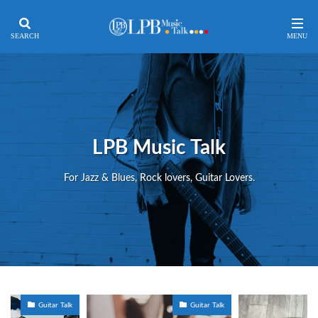
LPB Music Talk
For Jazz & Blues, Rock lovers, Guitar Lovers.
Guitar Talk
Guitar Talk