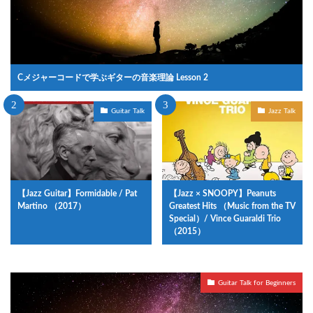
Cメジャーコードで学ぶギターの音楽理論 Lesson 2
Guitar Talk
Jazz Talk
【Jazz Guitar】Formidable / Pat
【Jazz × SNOOPY】Peanuts
Martino （2017）
Greatest Hits （Music from the TV
Special）/ Vince Guaraldi Trio
（2015）
Guitar Talk for Beginners