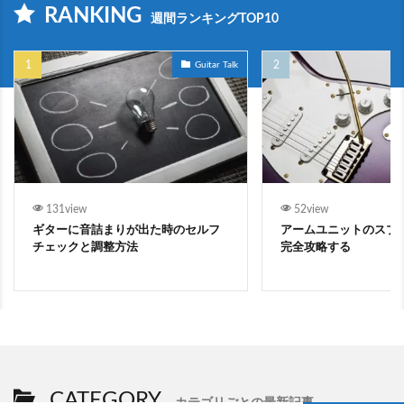
RANKING
週間ランキングTOP10
Guitar Talk
131view
52view
ギターに音詰まりが出た時のセルフ
アームユニットのスプ
チェックと調整方法
完全攻略する
CATEGORY
カテゴリごとの最新記事