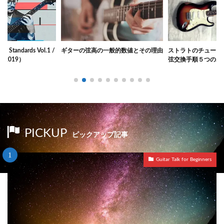
一般的数値とその理由
ストラトのチューニングを安定させる
ギターのネック調整
弦交換手順５つのポイント
診断を完全攻略する
PICKUP
ピックアップ記事
Guitar Talk for Beginners