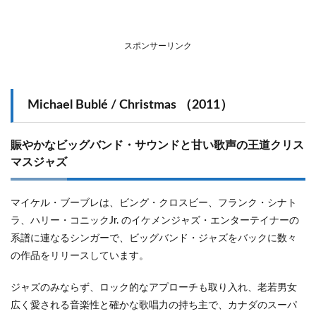
Shankland）
/ Kitty
LaRoar
（2015）
スポンサーリンク
1.7
誰に
とっ
Michael Bublé / Christmas （2011）
ても
優し
いク
リス
賑やかなビッグバンド・サウンドと甘い歌声の王道クリス
マ
マスジャズ
ス・
アル
バム
マイケル・ブーブレは、ビング・クロスビー、フランク・シナト
を
ラ、ハリー・コニックJr. のイケメンジャズ・エンターテイナーの
系譜に連なるシンガーで、ビッグバンド・ジャズをバックに数々
の作品をリリースしています。
ジャズのみならず、ロック的なアプローチも取り入れ、老若男女
広く愛される音楽性と確かな歌唱力の持ち主で、カナダのスーパ