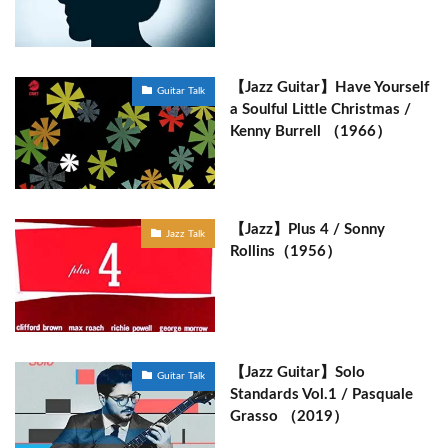
【Jazz Guitar】Have Yourself
Guitar Talk
a Soulful Little Christmas /
Kenny Burrell （1966）
【Jazz】Plus 4 / Sonny
Jazz Talk
Rollins（1956）
【Jazz Guitar】Solo
Guitar Talk
Standards Vol.1 / Pasquale
Grasso （2019）