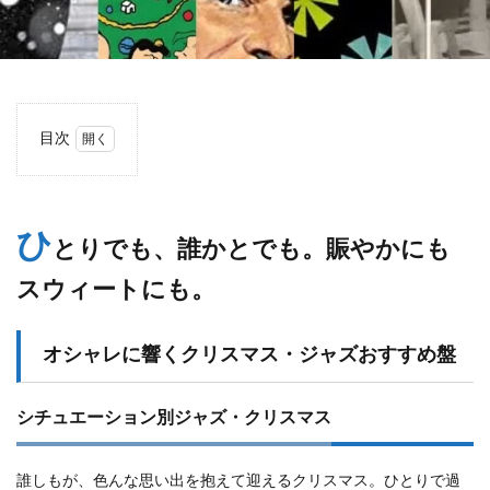
目次
1
ひと
りで
も、
ひ
とりでも、誰かとでも。賑やかにも
誰か
とで
スウィートにも。
も。
賑や
かに
もス
オシャレに響くクリスマス・ジャズおすすめ盤
ウィ
ート
に
シチュエーション別ジャズ・クリスマス
も。
1.1
誰しもが、色んな思い出を抱えて迎えるクリスマス。ひとりで過
オシ