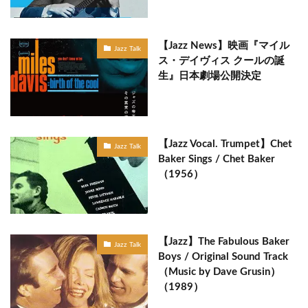
【Jazz News】映画『マイル
Jazz Talk
ス・デイヴィス クールの誕
生』日本劇場公開決定
【Jazz Vocal. Trumpet】Chet
Jazz Talk
Baker Sings / Chet Baker
（1956）
【Jazz】The Fabulous Baker
Jazz Talk
Boys / Original Sound Track
（Music by Dave Grusin）
（1989）