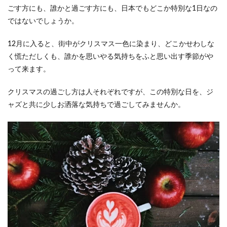
ャレ
ごす方にも、誰かと過ごす方にも、日本でもどこか特別な1日なの
に響
ではないでしょうか。
くク
リス
マ
12月に入ると、街中がクリスマス一色に染まり、どこかせわしな
ス・
く慌ただしくも、誰かを思いやる気持ちをふと思い出す季節がや
ジャ
って来ます。
ズお
すす
め盤
クリスマスの過ごし方は人それぞれですが、この特別な日を、ジ
1.2
ャズと共に少しお洒落な気持ちで過ごしてみませんか。
Michael
Bublé /
Christmas
（2011）
1.3
A
Charlie
Brown
Christmas
/ Vince
Guaraldi
Trio
（1965）