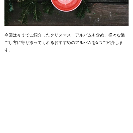
1.4
A
Jolly
Christmas
From
Frank
Sinatra /
今回は今までご紹介したクリスマス・アルバムも含め、様々な過
Frank
ごし方に寄り添ってくれるおすすめのアルバムを5つご紹介しま
Sinatra
す。
（1957）
1.5
Have
Yourself a
Soulful
Little
Christmas
/ Kenny
Burrell
（1966）
1.6
Christmas
Dream
（feat. Nick