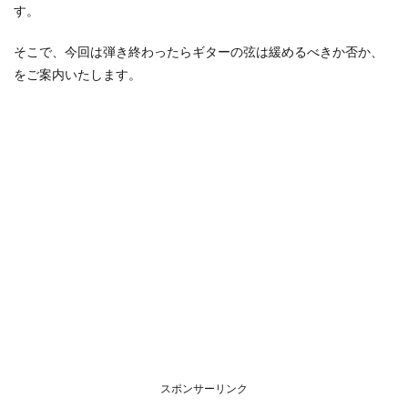
るた
す。
めの
トラ
スロ
そこで、今回は弾き終わったらギターの弦は緩めるべきか否か、
ッド
をご案内いたします。
1.4
なぜ
ネッ
クは
完全
にス
トレ
ート
には
セッ
ティ
ング
され
てい
ない
の
か？
1.5
スポンサーリンク
そし