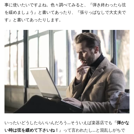
めて
事に使いたいですよね。色々調べてみると、『弾き終わったら弦
下さ
い
を緩めましょう』と書いてあったり、『張りっぱなしで大丈夫で
ね』
す』と書いてあったりします。
と言
われ
たけ
れど…
1.2
どち
らも
正解
でど
ちら
も間
違い
で
す。
1.3
弦の
張力
いったいどうしたらいいんだろう…そういえば楽器店でも『
弾かな
に反
発す
い時は弦を緩めて下さいね！
』って言われたし…と混乱しがちで