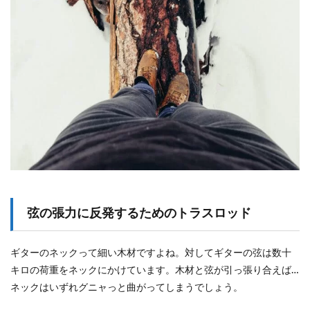
1.7
信頼
出来
るス
ペシ
ャリ
スト
に相
談し
まし
ょ
う。
弦の張力に反発するためのトラスロッド
ギターのネックって細い木材ですよね。対してギターの弦は数十
キロの荷重をネックにかけています。木材と弦が引っ張り合えば…
ネックはいずれグニャっと曲がってしまうでしょう。