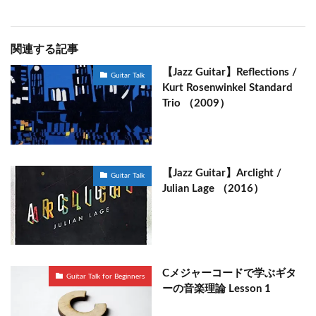
関連する記事
【Jazz Guitar】Reflections /
Guitar Talk
Kurt Rosenwinkel Standard
Trio （2009）
【Jazz Guitar】Arclight /
Guitar Talk
Julian Lage （2016）
Cメジャーコードで学ぶギタ
Guitar Talk for Beginners
ーの音楽理論 Lesson 1