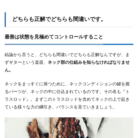
て、
木材
の
どちらも正解でどちらも間違いです。
『ク
セ』
があ
最善は状態を見極めてコントロールすること
りま
す。
1.6
結論から言うと、どちらも間違いでどちらも正解なんですが、ま
アコ
ずギターという楽器、
ネック部の仕組みを知らなければなりませ
ース
ん。
ティ
ック
ギタ
ネックをまっすぐに保つために、ネックコンディションの鍵を握
ーは
るパーツが、ネックの中に仕込まれているのです。その名も『ト
さら
にト
ラスロッド』。まずこのトラスロッドを含めてネックの上で起き
ップ
ている様々な力の綱引き、バランスを見ていきましょう。
板の
変化
も加
わり
ます