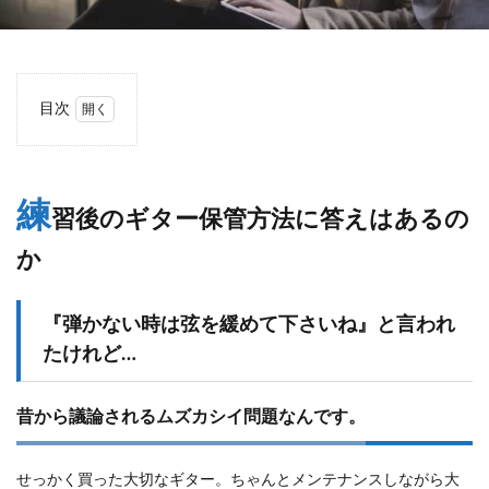
目次
1
練習
後の
ギタ
練
習後のギター保管方法に答えはあるの
ー保
管方
か
法に
答え
はあ
るの
『弾かない時は弦を緩めて下さいね』と言われ
か
たけれど…
1.1
『弾
かな
昔から議論されるムズカシイ問題なんです。
い時
は弦
を緩
せっかく買った大切なギター。ちゃんとメンテナンスしながら大