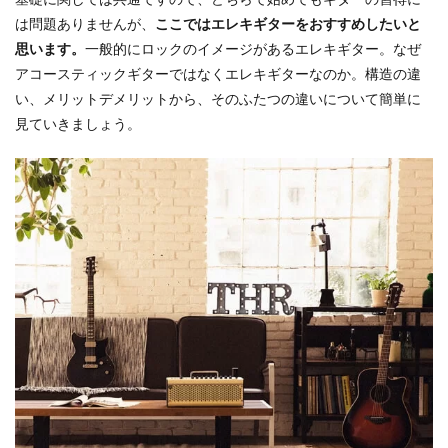
ギタ
は問題ありませんが、
ここではエレキギターをおすすめしたいと
ーの
サウ
思います。
一般的にロックのイメージがあるエレキギター。なぜ
ンド
アコースティックギターではなくエレキギターなのか。構造の違
が好
きな
い、メリットデメリットから、そのふたつの違いについて簡単に
方に
見ていきましょう。
は
1.5
基礎
は共
通の
アコ
ギと
エレ
キ