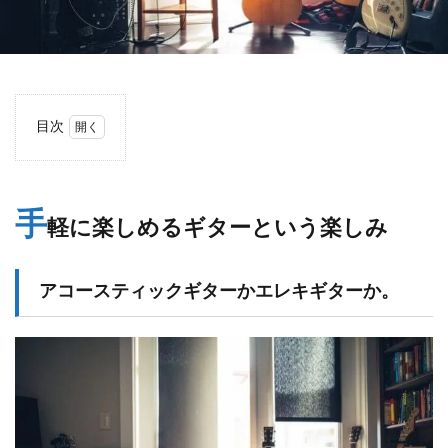
目次
1
手軽
に楽
しめ
手
軽に楽しめるギターという楽しみ
るギ
ター
とい
う楽
アコースティックギターかエレキギターか。
しみ
1.1
アコ
ース
ティ
ック
ギタ
ーか