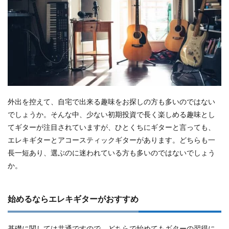
エレ
キギ
ター
か。
1.2
アコ
ース
ティ
ック
ギタ
外出を控えて、自宅で出来る趣味をお探しの方も多いのではない
ーと
でしょうか。そんな中、少ない初期投資で長く楽しめる趣味とし
は
てギターが注目されていますが、ひとくちにギターと言っても、
1.3
エレキギターとアコースティックギターがあります。どちらも一
エレ
キギ
長一短あり、選ぶのに迷われている方も多いのではないでしょう
ター
か。
とは
1.4
アコ
始めるならエレキギターがおすすめ
ース
ティ
ック
基礎に関しては共通ですので、どちらで始めてもギターの習得に