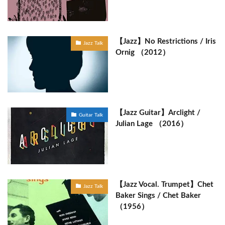
【Jazz】No Restrictions / Iris
Jazz Talk
Ornig （2012）
【Jazz Guitar】Arclight /
Guitar Talk
Julian Lage （2016）
【Jazz Vocal. Trumpet】Chet
Jazz Talk
Baker Sings / Chet Baker
（1956）