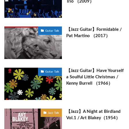
Trio （2009）
【Jazz Guitar】Formidable /
Guitar Talk
Pat Martino （2017）
【Jazz Guitar】Have Yourself
Guitar Talk
a Soulful Little Christmas /
Kenny Burrell （1966）
【Jazz】A Night at Birdland
Jazz Talk
Vol.1 / Art Blakey（1954）