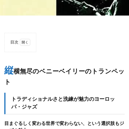
目次
1
縦横
無尽
のベ
縦
横無尽のベニーベイリーのトランペッ
ニー
ベイ
ト
リー
のト
ラン
ペッ
トラディショナルさと洗練が魅力のヨーロッ
ト
パ・ジャズ
1.1
トラ
ディ
目まぐるしく変わる世界で変わらない、という選択肢もジ
ショ