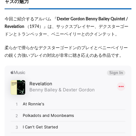
ャズの魅力
ナル
さと
洗練
今回ご紹介するアルバム 『
Dexter Gordon Benny Bailey Quintet /
が魅
力の
Revelation
（1974）』は、サックスプレイヤー、デクスターゴー
ヨー
ドンとトランペッター、ベニーベイリーとのクインテット。
ロッ
パ・
柔らかで滑らかなデクスターゴードンのプレイとベニーベイリー
ジャ
ズ
の鋭く力強いプレイの対比が非常に聴き応えのある作品です。
1.2
おす
すめ
収録
曲解
説