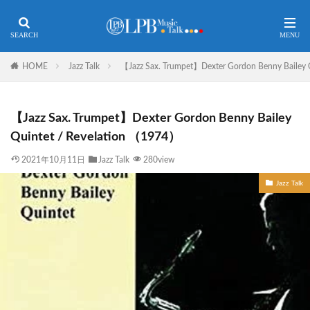
HOME
Jazz Talk
【Jazz Sax. Trumpet】Dexter Gordon Benny Bailey 
【Jazz Sax. Trumpet】Dexter Gordon Benny Bailey
Quintet / Revelation （1974）
2021年10月11日
Jazz Talk
280view
Jazz Talk